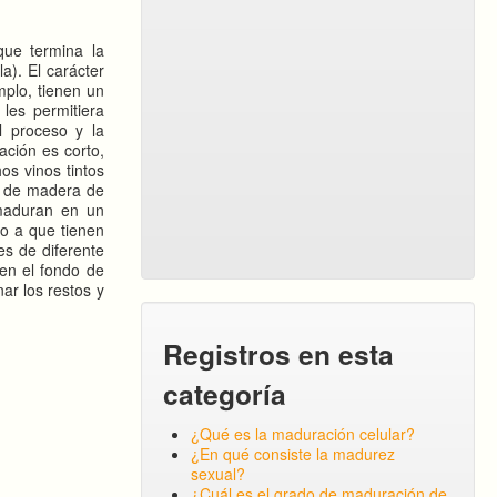
ue termina la
a). El carácter
mplo, tienen un
 les permitiera
l proceso y la
ación es corto,
os vinos tintos
es de madera de
 maduran en un
o a que tienen
es de diferente
 en el fondo de
nar los restos y
Registros en esta
categoría
¿Qué es la maduración celular?
¿En qué consiste la madurez
sexual?
¿Cuál es el grado de maduración de