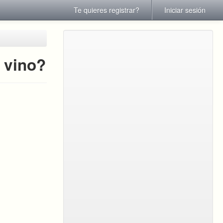
Te quieres registrar?
Iniciar sesión
 vino?