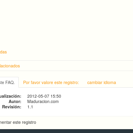
idas
elacionados
puede referirse la palabra "maduración"?
 la maduración celular?
ste FAQ.
Por favor valore este registro:
cambiar idioma
 son las etapas de maduración emocional?
consiste la maduración in vitro?
ualización:
2012-05-07 15:50
 consiste la madurez sexual?
Autor:
Maduracion.com
Revisión:
1.1
entar este registro