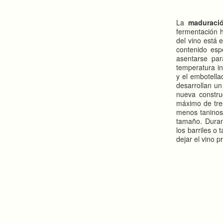
La
maduració
fermentación h
del vino está 
contenido espe
asentarse par
temperatura in
y el embotella
desarrollan un
nueva constru
máximo de tre
menos taninos.
tamaño. Durant
los barriles o 
dejar el vino 