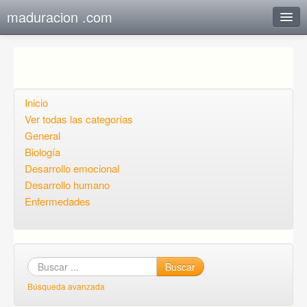
maduracion .com
Respuesta instantánea
Añadir contenido
Añadir pregunta
Inicio
Ver todas las categorías
Abrir Preguntas
General
Biología
Te quieres registrar?
Desarrollo emocional
Iniciar sesión
Desarrollo humano
Enfermedades
Buscar
Búsqueda avanzada